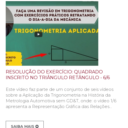
RESOLUÇÃO DO EXERCÍCIO: QUADRADO
INSCRITO NO TRIÂNGULO RETÂNGULO - 6/6
Este vídeo faz parte de um conjunto de seis vídeos
sobre a Aplicação da Trigonometria na História da
Metrologia Automotiva sem GD&T, onde: o vídeo 1/6
apresenta a Representação Gráfica das Relações...
SAIBA MAIS